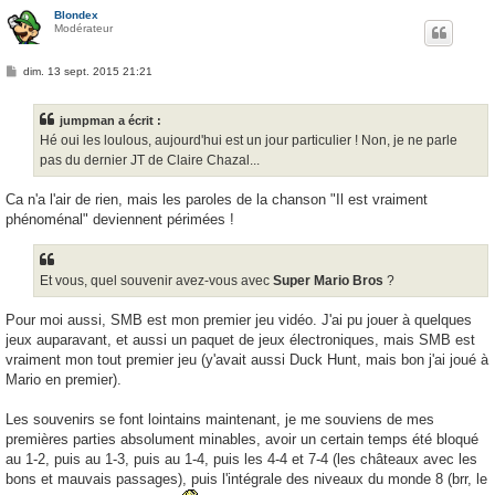
Blondex
Modérateur
M
dim. 13 sept. 2015 21:21
e
s
s
jumpman a écrit :
a
g
Hé oui les loulous, aujourd'hui est un jour particulier ! Non, je ne parle
e
pas du dernier JT de Claire Chazal...
Ca n'a l'air de rien, mais les paroles de la chanson "Il est vraiment
phénoménal" deviennent périmées !
Et vous, quel souvenir avez-vous avec
Super Mario Bros
?
Pour moi aussi, SMB est mon premier jeu vidéo. J'ai pu jouer à quelques
jeux auparavant, et aussi un paquet de jeux électroniques, mais SMB est
vraiment mon tout premier jeu (y'avait aussi Duck Hunt, mais bon j'ai joué à
Mario en premier).
Les souvenirs se font lointains maintenant, je me souviens de mes
premières parties absolument minables, avoir un certain temps été bloqué
au 1-2, puis au 1-3, puis au 1-4, puis les 4-4 et 7-4 (les châteaux avec les
bons et mauvais passages), puis l'intégrale des niveaux du monde 8 (brr, le