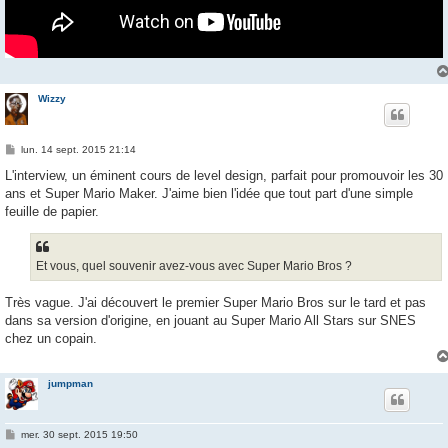
Wizzy
M
lun. 14 sept. 2015 21:14
e
s
L'interview, un éminent cours de level design, parfait pour promouvoir les 30
s
ans et Super Mario Maker. J'aime bien l'idée que tout part d'une simple
a
g
feuille de papier.
e
Et vous, quel souvenir avez-vous avec Super Mario Bros ?
Très vague. J'ai découvert le premier Super Mario Bros sur le tard et pas
dans sa version d'origine, en jouant au Super Mario All Stars sur SNES
chez un copain.
jumpman
M
mer. 30 sept. 2015 19:50
e