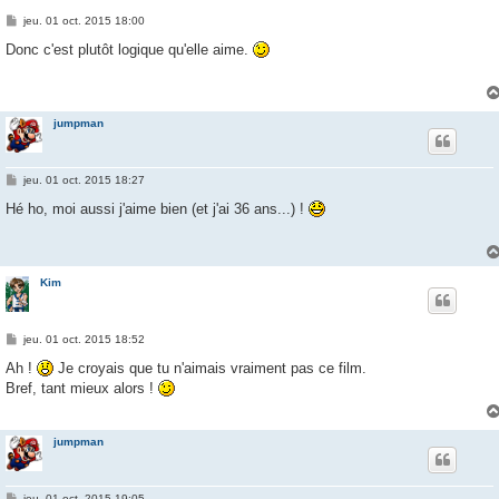
M
jeu. 01 oct. 2015 18:00
e
s
Donc c'est plutôt logique qu'elle aime.
s
a
g
e
jumpman
M
jeu. 01 oct. 2015 18:27
e
s
Hé ho, moi aussi j'aime bien (et j'ai 36 ans...) !
s
a
g
e
Kim
M
jeu. 01 oct. 2015 18:52
e
s
Ah !
Je croyais que tu n'aimais vraiment pas ce film.
s
Bref, tant mieux alors !
a
g
e
jumpman
M
jeu. 01 oct. 2015 19:05