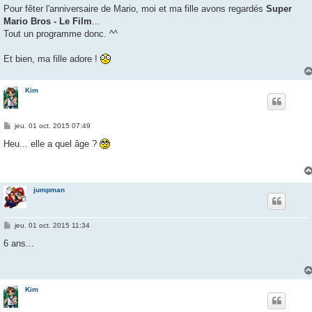
s
Pour fêter l'anniversaire de Mario, moi et ma fille avons regardés
Super
s
Mario Bros - Le Film
...
a
g
Tout un programme donc. ^^
e
Et bien, ma fille adore !
Kim
M
jeu. 01 oct. 2015 07:49
e
s
Heu... elle a quel âge ?
s
a
g
e
jumpman
M
jeu. 01 oct. 2015 11:34
e
s
6 ans...
s
a
g
e
Kim