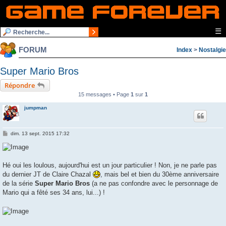
☰
FORUM
Index
>
Nostalgie
Super Mario Bros
Répondre
15 messages • Page
1
sur
1
jumpman
M
dim. 13 sept. 2015 17:32
e
s
s
a
g
Hé oui les loulous, aujourd'hui est un jour particulier ! Non, je ne parle pas
e
du dernier JT de Claire Chazal
, mais bel et bien du 30ème anniversaire
de la série
Super Mario Bros
(a ne pas confondre avec le personnage de
Mario qui a fêté ses 34 ans, lui...) !