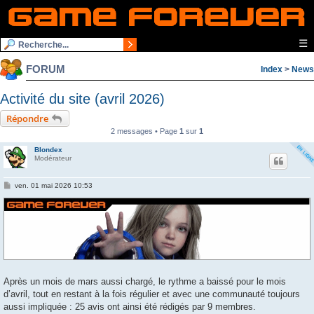
☰
FORUM
Index
>
News
Activité du site (avril 2026)
Répondre
2 messages • Page
1
sur
1
Blondex
Modérateur
M
ven. 01 mai 2026 10:53
e
s
s
a
g
e
Après un mois de mars aussi chargé, le rythme a baissé pour le mois
d’avril, tout en restant à la fois régulier et avec une communauté toujours
aussi impliquée : 25 avis ont ainsi été rédigés par 9 membres.