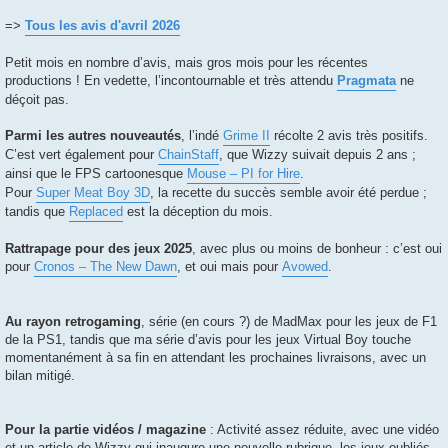
=>
Tous les avis d'avril 2026
Petit mois en nombre d’avis, mais gros mois pour les récentes
productions ! En vedette, l’incontournable et très attendu
Pragmata
ne
déçoit pas.
Parmi les autres nouveautés
, l’indé
Grime II
récolte 2 avis très positifs.
C’est vert également pour
ChainStaff
, que Wizzy suivait depuis 2 ans ;
ainsi que le FPS cartoonesque
Mouse – PI for Hire
.
Pour
Super Meat Boy 3D
, la recette du succès semble avoir été perdue ;
tandis que
Replaced
est la déception du mois.
Rattrapage pour des jeux 2025
, avec plus ou moins de bonheur : c’est oui
pour
Cronos – The New Dawn
, et oui mais pour
Avowed
.
Au rayon retrogaming
, série (en cours ?) de MadMax pour les jeux de F1
de la PS1, tandis que ma série d’avis pour les jeux Virtual Boy touche
momentanément à sa fin en attendant les prochaines livraisons, avec un
bilan mitigé.
Pour la partie vidéos / magazine
: Activité assez réduite, avec une vidéo
et un article de Wizzy qui inaugure une nouvelle rubrique, les jeux oubliés.